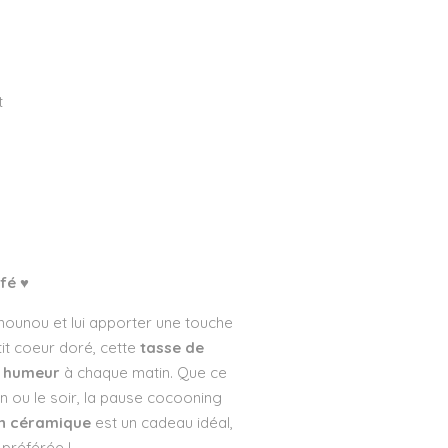
t
afé
♥
 nounou et lui apporter une touche
it coeur doré, cette
tasse de
 humeur
à chaque matin. Que ce
in ou le soir, la pause cocooning
n céramique
est un cadeau idéal,
 préférée !