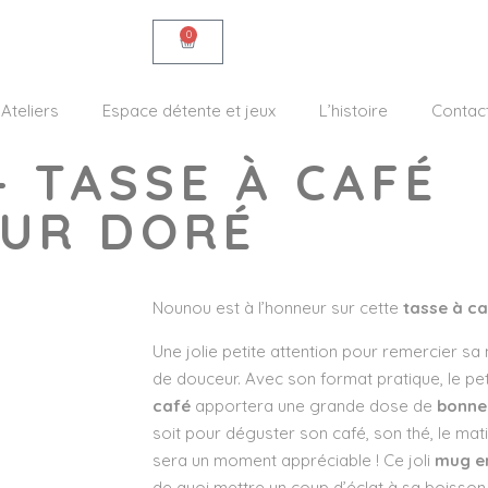
0
Ateliers
Espace détente et jeux
L’histoire
Contac
– TASSE À CAFÉ
ŒUR DORÉ
Nounou est à l’honneur sur cette
tasse à c
Une jolie petite attention pour remercier sa
de douceur. Avec son format pratique, le pet
café
apportera une grande dose de
bonne
soit pour déguster son café, son thé, le mat
sera un moment appréciable ! Ce joli
mug
e
de quoi mettre un coup d’éclat à sa boisson