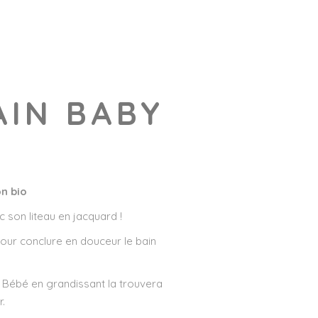
AIN BABY
on bio
c son liteau en jacquard !
pour conclure en douceur le bain
t Bébé en grandissant la trouvera
r.