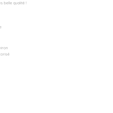
 belle qualité !
e
viron
torisé