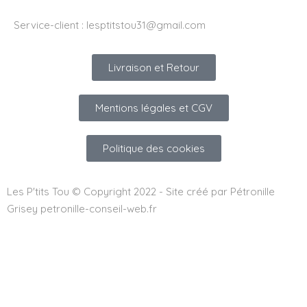
Service-client :
lesptitstou31@gmail.com
Livraison et Retour
Mentions légales et CGV
Politique des cookies
Les P'tits Tou © Copyright 2022 - Site créé par Pétronille
Grisey petronille-conseil-web.fr