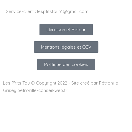
Service-client :
lesptitstou31@gmail.com
Livraison et Retour
Mentions légales et CGV
Politique des cookies
Les P'tits Tou © Copyright 2022 - Site créé par Pétronille
Grisey petronille-conseil-web.fr