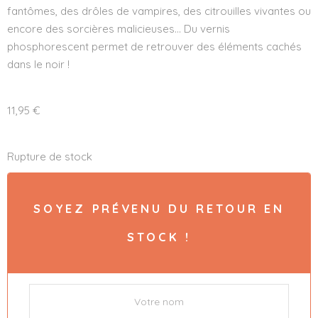
fantômes, des drôles de vampires, des citrouilles vivantes ou
encore des sorcières malicieuses… Du vernis
phosphorescent permet de retrouver des éléments cachés
dans le noir !
11,95
€
Rupture de stock
SOYEZ PRÉVENU DU RETOUR EN
STOCK !