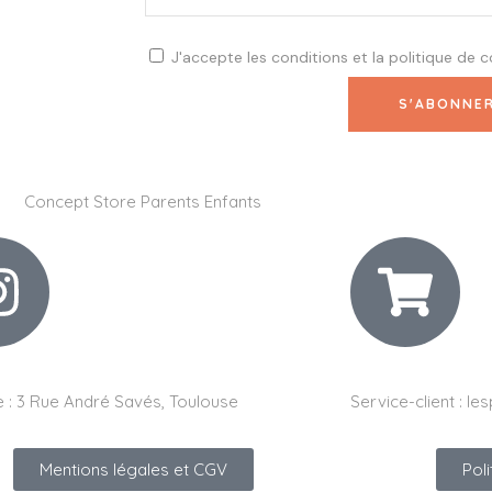
J'accepte les
conditions
et la
politique de c
 :
3 Rue André Savés, Toulouse
Service-client :
les
Mentions légales et CGV
Pol