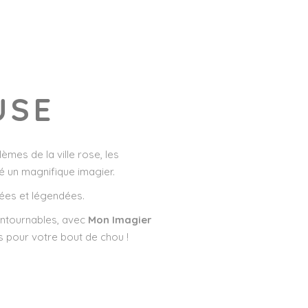
USE
èmes de la ville rose, les
 un magnifique imagier.
rées et légendées.
contournables, avec
Mon Imagier
ets pour votre bout de chou !