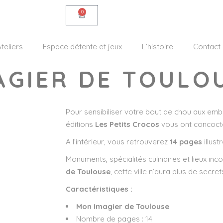
0
teliers
Espace détente et jeux
L’histoire
Contact
AGIER DE TOULO
Pour sensibiliser votre bout de chou aux embl
éditions
Les Petits Crocos
vous ont concocté
A l’intérieur, vous retrouverez
14 pages
illust
Monuments, spécialités culinaires et lieux in
de Toulouse
, cette ville n’aura plus de secr
Caractéristiques :
Mon Imagier de Toulouse
Nombre de pages : 14