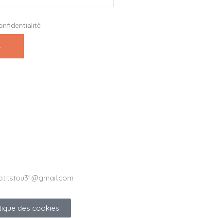
onfidentialité
ptitstou31@gmail.com
itique des cookies