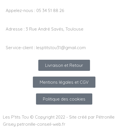
Appelez-nous : 05 34 51 88 26
Adresse :
3 Rue André Savés, Toulouse
Service-client :
lesptitstou31@gmail.com
Livraison et Retour
Mentions légales et CGV
Politique des cookies
Les P'tits Tou © Copyright 2022 - Site créé par Pétronille
Grisey petronille-conseil-web.fr