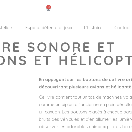
0
teliers
Espace détente et jeux
L’histoire
Contact
VRE SONORE ET
ONS ET HÉLICOP
En appuyant sur les boutons de ce livre orig
découvriront plusieurs avions et hélicoptè
Ce livre contient tout un tas de machines vol
comme un biplan à l’ancienne en plein décolla
un canyon. Les boutons placés à chaque pag
bruits des véhicules et d’en allumer les lumière
observer les adorables animaux pilotes fair