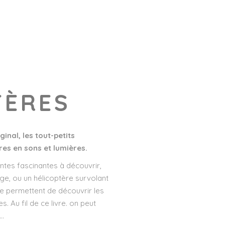
TÈRES
inal, les tout-petits
res en sons et lumières.
antes fascinantes à découvrir,
ge, ou un hélicoptère survolant
e permettent de découvrir les
s. Au fil de ce livre. on peut
e…