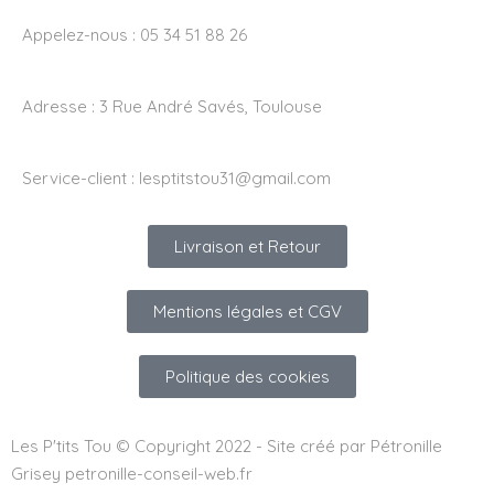
Appelez-nous : 05 34 51 88 26
Adresse :
3 Rue André Savés, Toulouse
Service-client :
lesptitstou31@gmail.com
Livraison et Retour
Mentions légales et CGV
Politique des cookies
Les P'tits Tou © Copyright 2022 - Site créé par Pétronille
Grisey petronille-conseil-web.fr