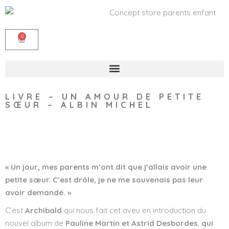
0
LIVRE – UN AMOUR DE PETITE
SŒUR – ALBIN MICHEL
Wishlist
« Un jour, mes parents m’ont dit que j’allais avoir une
petite sœur. C’est drôle, je ne me souvenais pas leur
avoir demandé. »
C’est
Archibald
qui nous fait cet aveu en introduction du
nouvel album de
Pauline Martin et Astrid Desbordes
,
qui