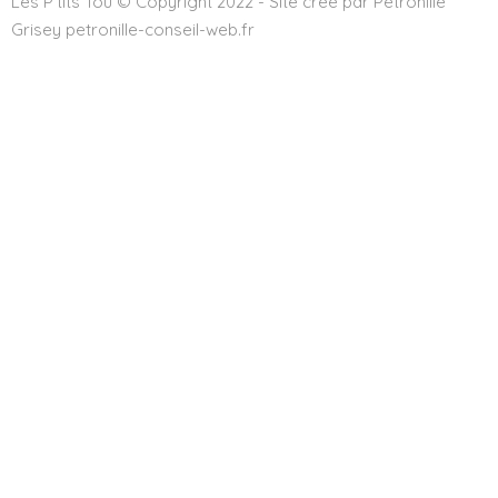
Les P'tits Tou © Copyright 2022 - Site créé par Pétronille
Grisey petronille-conseil-web.fr