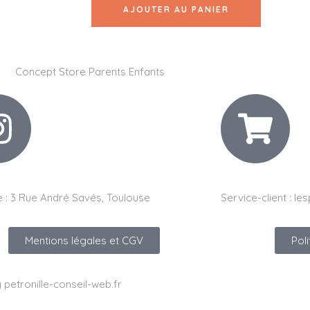
AJOUTER AU PANIER
 :
3 Rue André Savés, Toulouse
Service-client :
les
Mentions légales et CGV
Pol
y petronille-conseil-web.fr