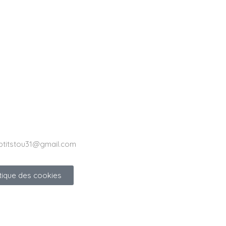
ptitstou31@gmail.com
itique des cookies