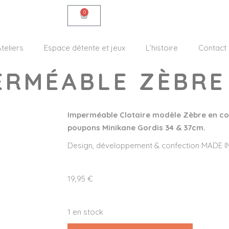
0
teliers
Espace détente et jeux
L’histoire
Contact
PERMÉABLE ZÈBRE
I
mperméable Clotaire modèle Zèbre en co
poupons Minikane Gordis 34 & 37cm
.
Design, développement & confection MADE IN 
19,95
€
1 en stock