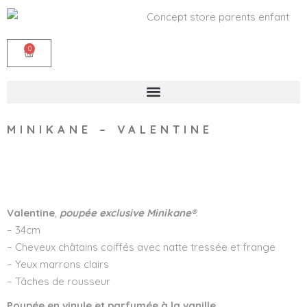
0
MINIKANE – VALENTINE
Wishlist
Valentine
,
poupée exclusive Minikane®
.
– 34cm
– Cheveux châtains coiffés avec natte tressée et frange
– Yeux marrons clairs
– Tâches de rousseur
Poupée en vinyle et parfumée à la vanille.