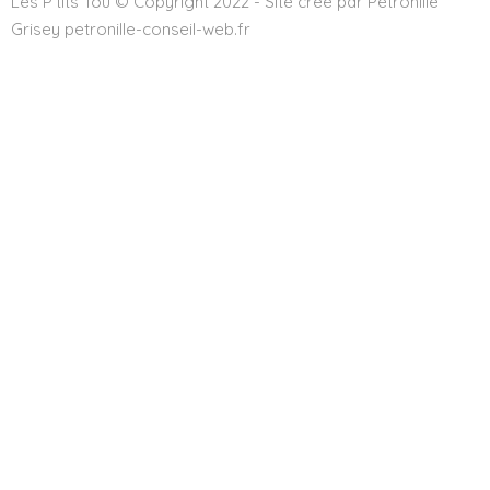
Les P'tits Tou © Copyright 2022 - Site créé par Pétronille
Grisey petronille-conseil-web.fr