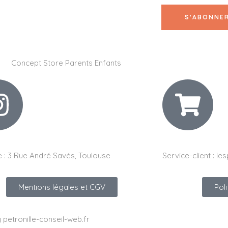
 :
3 Rue André Savés, Toulouse
Service-client :
les
Mentions légales et CGV
Pol
y petronille-conseil-web.fr