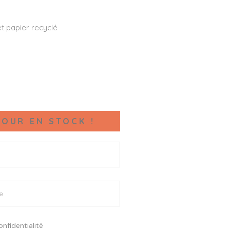
t papier recyclé
OUR EN STOCK !
onfidentialité