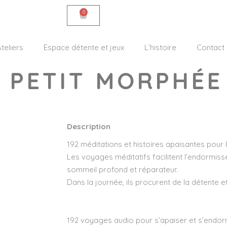
0
teliers
Espace détente et jeux
L’histoire
Contact
 PETIT MORPHÉE
Description
192 méditations et histoires apaisantes pour l
Les voyages méditatifs facilitent l’endormisse
sommeil profond et réparateur.
Dans la journée, ils procurent de la détente e
192 voyages audio pour s’apaiser et s’endor