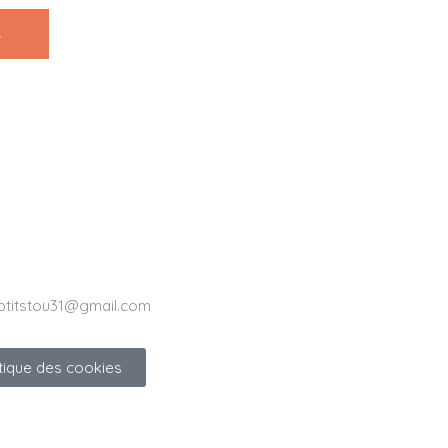
ptitstou31@gmail.com
itique des cookies