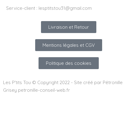
Service-client :
lesptitstou31@gmail.com
Livraison et Retour
Mentions légales et CGV
Politique des cookies
Les P'tits Tou © Copyright 2022 - Site créé par Pétronille
Grisey petronille-conseil-web.fr