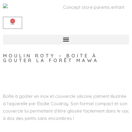
0
MOULIN ROTY – BOITE À
GOUTER LA FORÊT MAWA
Wishlist
Boîte à goûter en inox et couvercle silicone joliment illustrée
à l’aquarelle par Élodie Coudray. Son format compact et son
couvercle lui permettent d’être glissée facilement dans le sac
à dos des petits sans encombres !