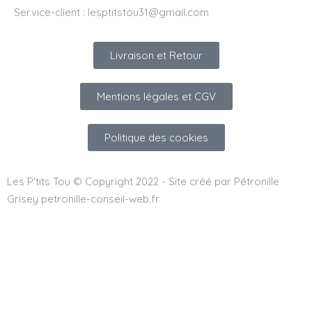
Service-client :
lesptitstou31@gmail.com
Livraison et Retour
Mentions légales et CGV
Politique des cookies
Les P'tits Tou © Copyright 2022 - Site créé par Pétronille
Grisey petronille-conseil-web.fr