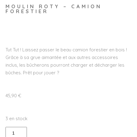
MOULIN ROTY – CAMION
FORESTIER
Wishlist
Tut Tut ! Laissez passer le beau camion forestier en bois !
Grâce à sa grue aimantée et aux autres accessoires
inclus, les bûcherons pourront charger et décharger les
bûches. Prêt pour jouer ?
45,90
€
3 en stock