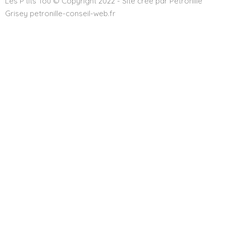
Les P'tits Tou © Copyright 2022 - Site créé par Pétronille
Grisey petronille-conseil-web.fr