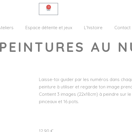
0
teliers
Espace détente et jeux
L’histoire
Contact
 PEINTURES AU 
Laisse-toi guider par les numéros dans chaque
peinture à utiliser et regarde ton image pren
Contient 3 images (22x18cm) à peindre sur le 
pinceaux et 16 pots.
12,90
€