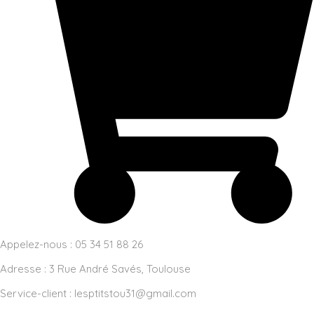
Appelez-nous : 05 34 51 88 26
Adresse :
3 Rue André Savés, Toulouse
Service-client :
lesptitstou31@gmail.com