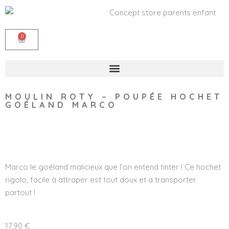
0
MOULIN ROTY – POUPÉE HOCHET
GOÉLAND MARCO
Wishlist
Marco le goéland malicieux que l’on entend tinter ! Ce hochet
rigolo, facile à attraper est tout doux et a transporter
partout !
17,90
€