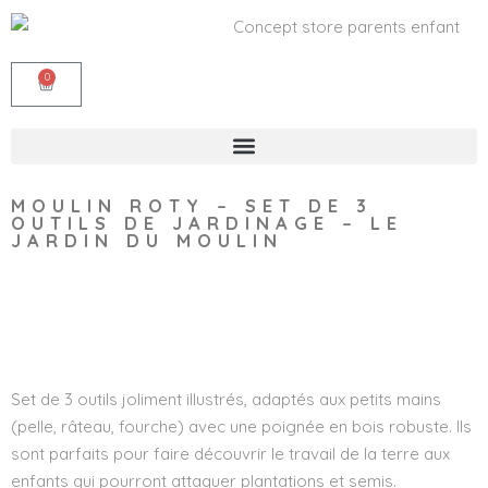
0
MOULIN ROTY – SET DE 3
OUTILS DE JARDINAGE – LE
JARDIN DU MOULIN
Wishlist
Set de 3 outils joliment illustrés, adaptés aux petits mains
(pelle, râteau, fourche) avec une poignée en bois robuste. Ils
sont parfaits pour faire découvrir le travail de la terre aux
enfants qui pourront attaquer plantations et semis.