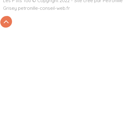
Les P'tits Tou © Copyright 2022 - Site créé par Pétronille
Grisey petronille-conseil-web.fr