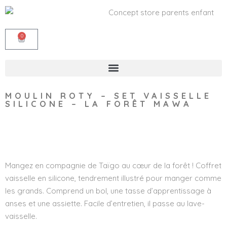
0
MOULIN ROTY – SET VAISSELLE
SILICONE – LA FORÊT MAWA
Wishlist
Mangez en compagnie de Taïgo au cœur de la forêt ! Coffret
vaisselle en silicone, tendrement illustré pour manger comme
les grands. Comprend un bol, une tasse d’apprentissage à
anses et une assiette. Facile d’entretien, il passe au lave-
vaisselle.