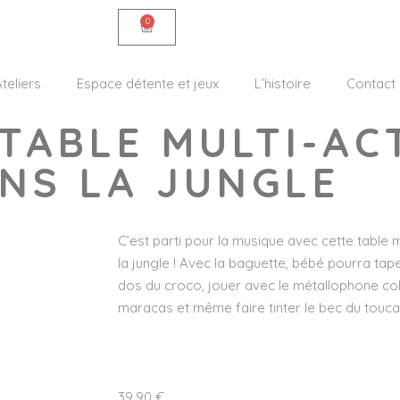
0
teliers
Espace détente et jeux
L’histoire
Contact
TABLE MULTI-AC
ANS LA JUNGLE
C’est parti pour la musique avec cette table 
la jungle ! Avec la baguette, bébé pourra tape
dos du croco, jouer avec le métallophone co
maracas et même faire tinter le bec du toucan
39,90
€