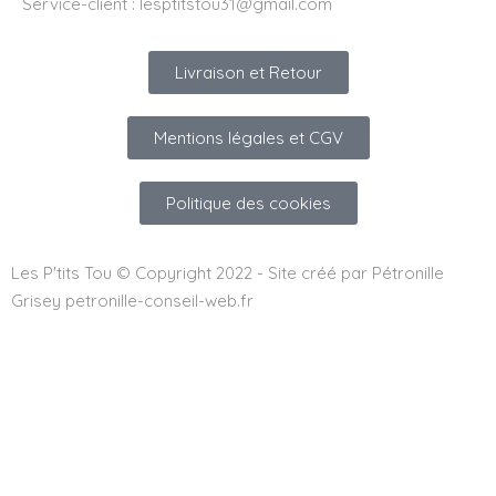
Service-client :
lesptitstou31@gmail.com
Livraison et Retour
Mentions légales et CGV
Politique des cookies
Les P'tits Tou © Copyright 2022 - Site créé par Pétronille
Grisey petronille-conseil-web.fr