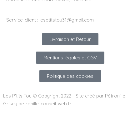
Service-client :
lesptitstou31@gmail.com
Livraison et Retour
Mentions légales et CGV
Politique des cookies
Les P'tits Tou © Copyright 2022 - Site créé par Pétronille
Grisey petronille-conseil-web.fr