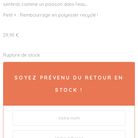
sentiras comme un poisson dans l’eau…
Petit + : Rembourrage en polyester recyclé !
29,95
€
Rupture de stock
SOYEZ PRÉVENU DU RETOUR EN
STOCK !