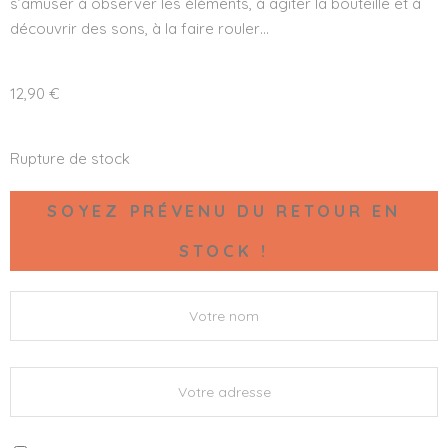
s’amuser à observer les éléments, à agiter la bouteille et à
découvrir des sons, à la faire rouler…
12,90
€
Rupture de stock
SOYEZ PRÉVENU DU RETOUR EN
STOCK !