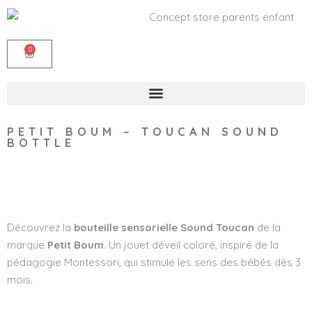
0
PETIT BOUM – TOUCAN SOUND
BOTTLE
Wishlist
Découvrez la
bouteille sensorielle
Sound Toucan
de la
marque
Petit Boum
. Un jouet déveil coloré, inspiré de la
pédagogie Montessori, qui stimule les sens des bébés dès 3
mois.