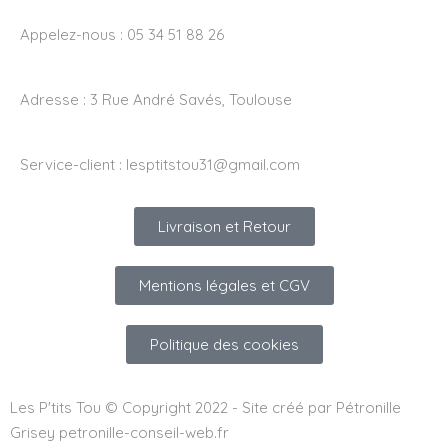
Appelez-nous : 05 34 51 88 26
Adresse :
3 Rue André Savés, Toulouse
Service-client :
lesptitstou31@gmail.com
Livraison et Retour
Mentions légales et CGV
Politique des cookies
Les P'tits Tou © Copyright 2022 - Site créé par Pétronille
Grisey petronille-conseil-web.fr