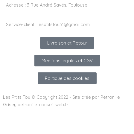
Adresse :
3 Rue André Savés, Toulouse
Service-client :
lesptitstou31@gmail.com
Livraison et Retour
Mentions légales et CGV
Politique des cookies
Les P'tits Tou © Copyright 2022 - Site créé par Pétronille
Grisey petronille-conseil-web.fr