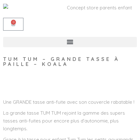
0
TUM TUM – GRANDE TASSE À
PAILLE – KOALA
Wishlist
Une GRANDE tasse anti-fuite avec son couvercle rabatable !
La grande tasse TUM TUM rejoint la gamme des supers
tasses anti-fuites pour encore plus d’autonomie, plus
longtemps.
Grace à la tasse pour enfant Tum Tum les petits gourmands