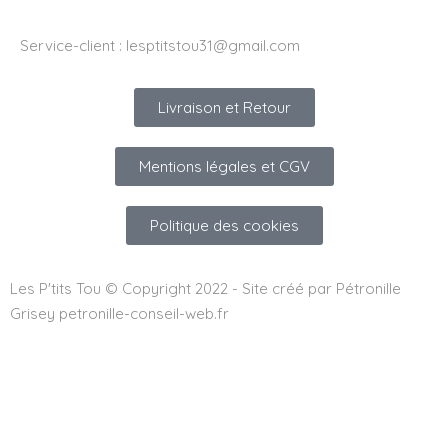
Service-client :
lesptitstou31@gmail.com
Livraison et Retour
Mentions légales et CGV
Politique des cookies
Les P'tits Tou © Copyright 2022 - Site créé par Pétronille
Grisey petronille-conseil-web.fr