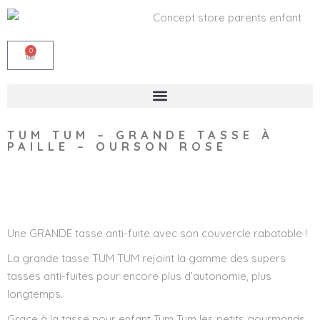
0
TUM TUM – GRANDE TASSE À
PAILLE – OURSON ROSE
Wishlist
Une GRANDE tasse anti-fuite avec son couvercle rabatable !
La grande tasse TUM TUM rejoint la gamme des supers
tasses anti-fuites pour encore plus d’autonomie, plus
longtemps.
Grace à la tasse pour enfant Tum Tum les petits gourmands