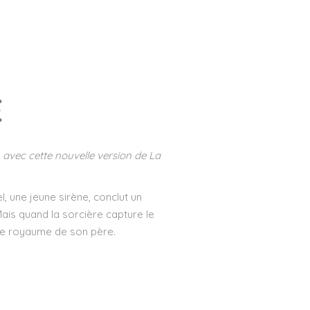
E
 avec cette nouvelle version de La
 une jeune sirène, conclut un
ais quand la sorcière capture le
r le royaume de son père.