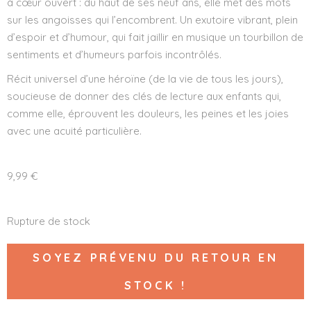
à cœur ouvert : du haut de ses neuf ans, elle met des mots
sur les angoisses qui l’encombrent. Un exutoire vibrant, plein
d’espoir et d’humour, qui fait jaillir en musique un tourbillon de
sentiments et d’humeurs parfois incontrôlés.
Récit universel d’une héroïne (de la vie de tous les jours),
soucieuse de donner des clés de lecture aux enfants qui,
comme elle, éprouvent les douleurs, les peines et les joies
avec une acuité particulière.
9,99
€
Rupture de stock
SOYEZ PRÉVENU DU RETOUR EN
STOCK !