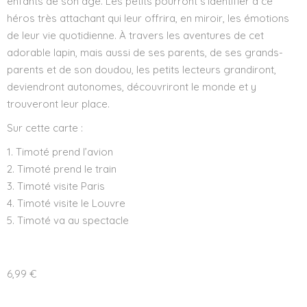
enfants de son âge. Les petits pourront s’identifier à ce
héros très attachant qui leur offrira, en miroir, les émotions
de leur vie quotidienne. À travers les aventures de cet
adorable lapin, mais aussi de ses parents, de ses grands-
parents et de son doudou, les petits lecteurs grandiront,
deviendront autonomes, découvriront le monde et y
trouveront leur place.
Sur cette carte :
Timoté prend l’avion
Timoté prend le train
Timoté visite Paris
Timoté visite le Louvre
Timoté va au spectacle
6,99
€