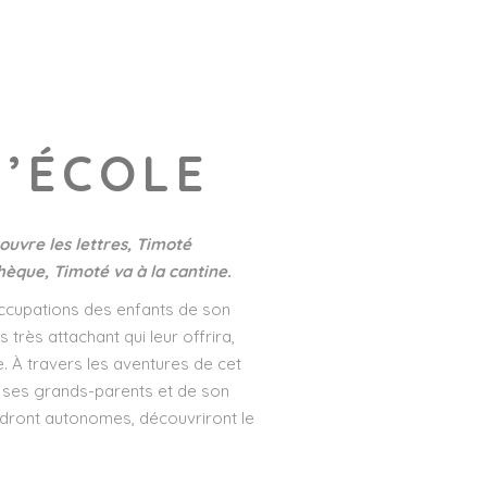
L’ÉCOLE
couvre les lettres, Timoté
thèque, Timoté va à la cantine.
éoccupations des enfants de son
 très attachant qui leur offrira,
e. À travers les aventures de cet
e ses grands-parents et de son
endront autonomes, découvriront le