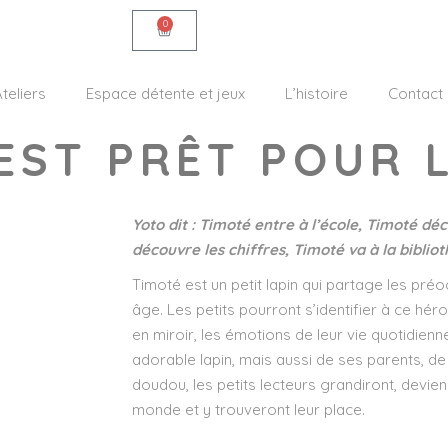
0
teliers
Espace détente et jeux
L’histoire
Contact
EST PRÊT POUR 
Yoto dit : Timoté entre à l’école, Timoté dé
découvre les chiffres, Timoté va à la biblio
Timoté est un petit lapin qui partage les pr
âge. Les petits pourront s’identifier à ce héros
en miroir, les émotions de leur vie quotidienn
adorable lapin, mais aussi de ses parents, d
doudou, les petits lecteurs grandiront, devi
monde et y trouveront leur place.