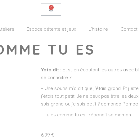
0
teliers
Espace détente et jeux
L’histoire
Contact
OMME TU ES
Yoto dit :
Et si, en écoutant les autres avec b
se connaître ?
– Une souris m’a dit que j’étais grand. Et just
j’étais tout petit. Je ne peux pas être les deux
suis grand ou je suis petit ? demanda Pompon 
– Tu es comme tu es ! répondit sa maman.
6,99
€