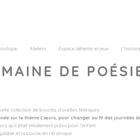
Boutique
Ateliers
Espace détente et jeux
L’histoir
EMAINE DE POÉSI
elle collection de boucles d’oreilles féériques.
linée sur le thème Cœurs, pour changer au fil des journées d
qu’il était initialement prévu pour l’enfant.
xydable et la boucle en céramique.