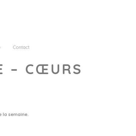
e
Contact
E – CŒURS
e la semaine.