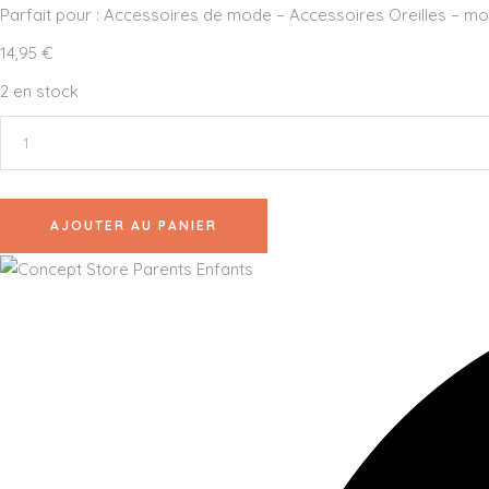
Parfait pour : Accessoires de mode – Accessoires Oreilles – mo
14,95
€
2 en stock
quantité
de
Yuko.B
-
Une
semaine
de
AJOUTER AU PANIER
poésie
-
Cœurs