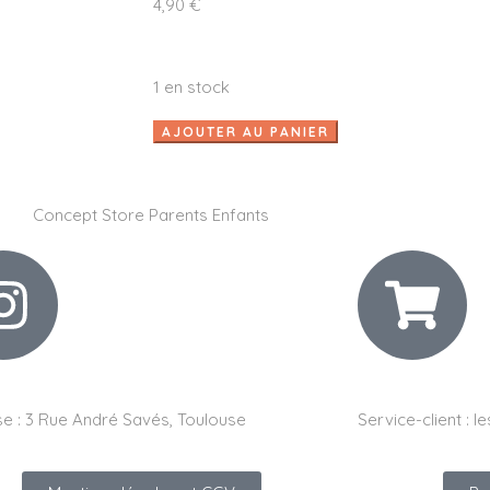
4,90
€
1 en stock
AJOUTER AU PANIER
e :
3 Rue André Savés, Toulouse
Service-client :
le