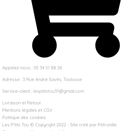
Appelez-nous : 05 34 51 88 26
Adresse :
3 Rue André Savés, Toulouse
Service-client :
lesptitstou31@gmail.com
Livraison et Retour
Mentions légales et CGV
Politique des cookies
Les P'tits Tou © Copyright 2022 - Site créé par Pétronille