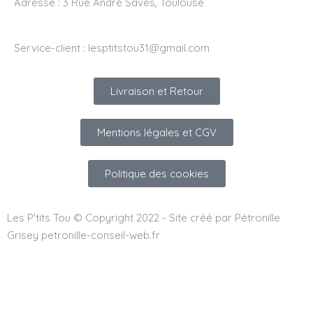
Adresse :
3 Rue André Savés, Toulouse
Service-client :
lesptitstou31@gmail.com
Livraison et Retour
Mentions légales et CGV
Politique des cookies
Les P'tits Tou © Copyright 2022 - Site créé par Pétronille
Grisey petronille-conseil-web.fr