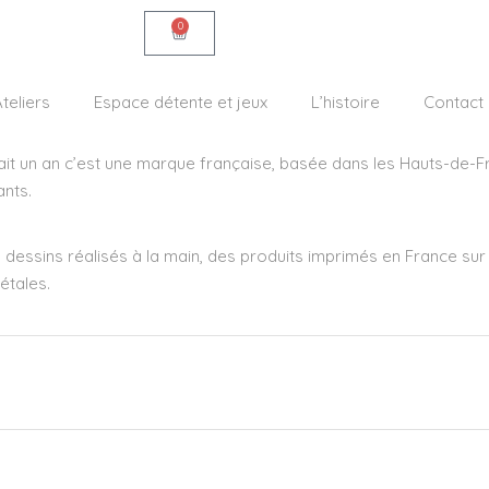
0
teliers
Espace détente et jeux
L’histoire
Contact
était un an c’est une marque française, basée dans les Hauts-de-F
ants.
 dessins réalisés à la main, des produits imprimés en France su
étales.