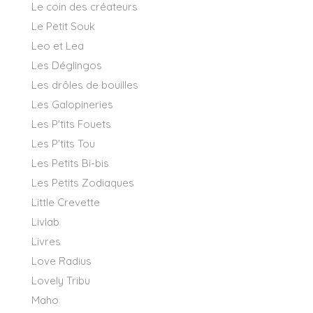
Le coin des créateurs
Le Petit Souk
Leo et Lea
Les Déglingos
Les drôles de bouilles
Les Galopineries
Les P'tits Fouets
Les P'tits Tou
Les Petits Bi-bis
Les Petits Zodiaques
Little Crevette
Livlab
Livres
Love Radius
Lovely Tribu
Maho