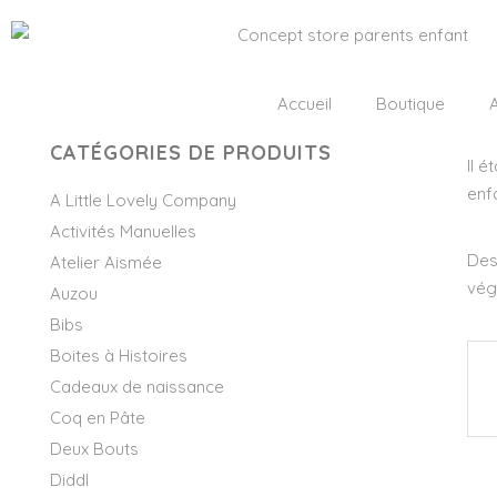
Accueil
Boutique
A
CATÉGORIES DE PRODUITS
Il 
enf
A Little Lovely Company
Activités Manuelles
Des
Atelier Aismée
vég
Auzou
Bibs
Boites à Histoires
Cadeaux de naissance
Coq en Pâte
Deux Bouts
Diddl