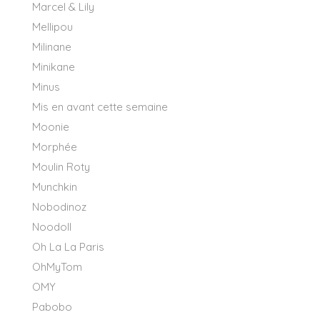
Marcel & Lily
Mellipou
Milinane
Minikane
Minus
Mis en avant cette semaine
Moonie
Morphée
Moulin Roty
Munchkin
Nobodinoz
Noodoll
Oh La La Paris
OhMyTom
OMY
Pabobo