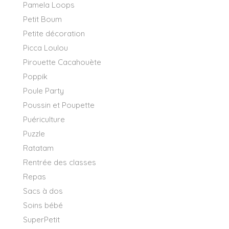
Pamela Loops
Petit Boum
Petite décoration
Picca Loulou
Pirouette Cacahouète
Poppik
Poule Party
Poussin et Poupette
Puériculture
Puzzle
Ratatam
Rentrée des classes
Repas
Sacs à dos
Soins bébé
SuperPetit