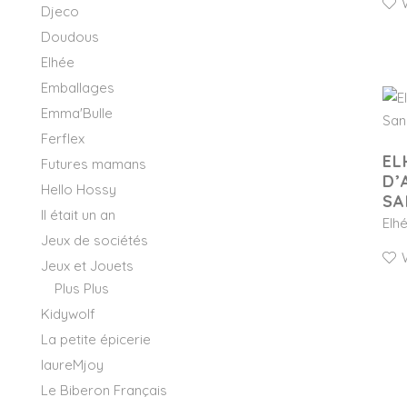
Djeco
Doudous
Elhée
Emballages
Emma'Bulle
Ferflex
EL
Futures mamans
D’
Hello Hossy
SA
Il était un an
Elh
Jeux de sociétés
Jeux et Jouets
Plus Plus
Kidywolf
La petite épicerie
laureMjoy
Le Biberon Français