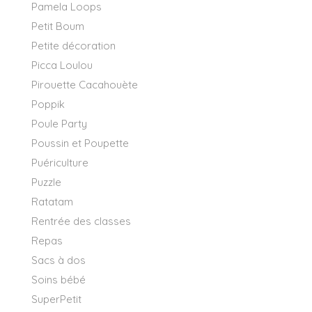
Pamela Loops
Petit Boum
Petite décoration
Picca Loulou
Pirouette Cacahouète
Poppik
Poule Party
Poussin et Poupette
Puériculture
Puzzle
Ratatam
Rentrée des classes
Repas
Sacs à dos
Soins bébé
SuperPetit