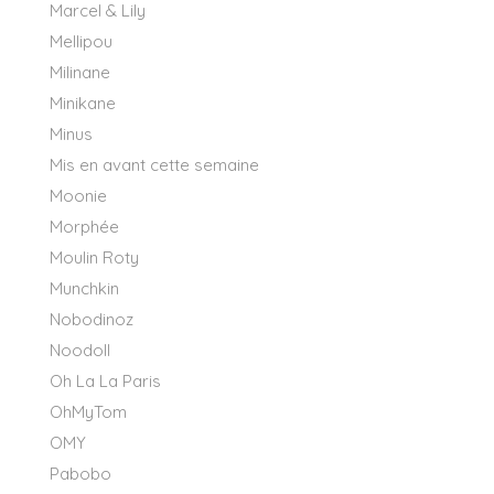
Marcel & Lily
Mellipou
Milinane
Minikane
Minus
Mis en avant cette semaine
Moonie
Morphée
Moulin Roty
Munchkin
Nobodinoz
Noodoll
Oh La La Paris
OhMyTom
OMY
Pabobo