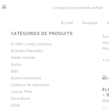
Accueil
Boutique
A
CATÉGORIES DE PRODUITS
Aus
exi
A Little Lovely Company
Méd
Activités Manuelles
Atelier Aismée
4 ré
Auzou
Bibs
Boites à Histoires
Cadeaux de naissance
EL
Coq en Pâte
– 
Deux Bouts
Elh
Diddl