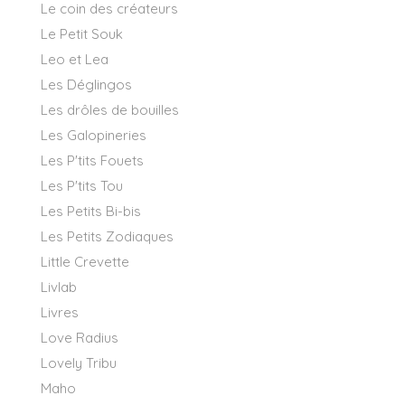
Le coin des créateurs
Le Petit Souk
Leo et Lea
Les Déglingos
Les drôles de bouilles
Les Galopineries
Les P'tits Fouets
Les P'tits Tou
Les Petits Bi-bis
Les Petits Zodiaques
Little Crevette
Livlab
Livres
Love Radius
Lovely Tribu
Maho