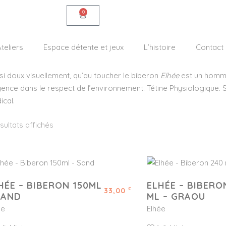
0
teliers
Espace détente et jeux
L’histoire
Contact
si doux visuellement, qu’au toucher le biberon
Elhée
est un homma
gence dans le respect de l’environnement. Tétine Physiologique. S
ical.
sultats affichés
HÉE – BIBERON 150ML
ELHÉE – BIBERO
33,00
€
SAND
ML – GRAOU
ée
Elhée