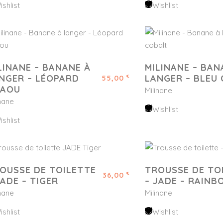
ishlist
Wishlist
LINANE – BANANE À
MILINANE – BAN
NGER – LÉOPARD
LANGER – BLEU
55,00
€
AOU
Milinane
inane
Wishlist
ishlist
OUSSE DE TOILETTE
TROUSSE DE TO
36,00
€
JADE – TIGER
– JADE – RAINB
inane
Milinane
ishlist
Wishlist