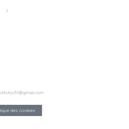
ptitstou31@gmail.com
itique des cookies