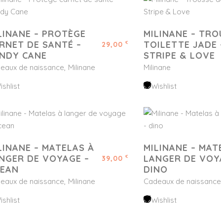
LINANE – PROTÈGE
MILINANE – TRO
RNET DE SANTÉ –
TOILETTE JADE 
29,00
€
NDY CANE
STRIPE & LOVE
eaux de naissance
Milinane
Milinane
ishlist
Wishlist
LINANE – MATELAS À
MILINANE – MAT
NGER DE VOYAGE –
LANGER DE VOY
39,00
€
EAN
DINO
eaux de naissance
Milinane
Cadeaux de naissance
ishlist
Wishlist