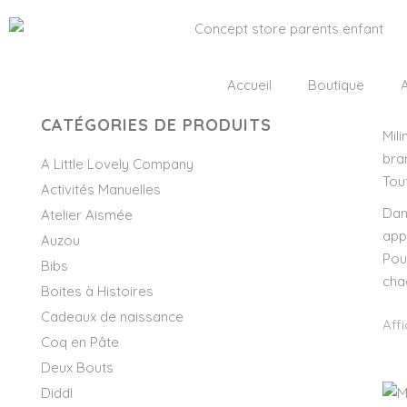
Accueil
Boutique
A
CATÉGORIES DE PRODUITS
Mil
bra
A Little Lovely Company
Tou
Activités Manuelles
Dan
Atelier Aismée
appu
Auzou
Pou
Bibs
cha
Boites à Histoires
Cadeaux de naissance
Aff
Coq en Pâte
Deux Bouts
Diddl