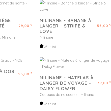
TÈGE
MILINANE – BANANE À
TÉ –
LANGER – STRIPE &
29,00
55,00
€
€
LOVE
Milinane
Milinane
Wishlist
 À DOS
55,00
€
MILINANE – MATELAS À
LANGER DE VOYAGE –
39,00
€
DAISY FLOWER
Cadeaux de naissance
Milinane
Wishlist