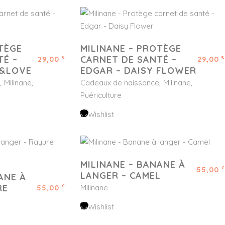
TÈGE
MILINANE – PROTÈGE
TÉ –
CARNET DE SANTÉ –
29,00
29,00
€
€
E&LOVE
EDGAR – DAISY FLOWER
Milinane
Cadeaux de naissance
Milinane
Puériculture
Wishlist
MILINANE – BANANE À
55,00
€
LANGER – CAMEL
ANE À
RE
Milinane
55,00
€
Wishlist