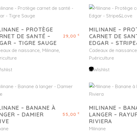
LINANE – PROTÈGE
MILINANE – PRO
RNET DE SANTÉ –
CARNET DE SAN
29,00
€
GAR – TIGRE SAUGE
EDGAR – STRIP
eaux de naissance
Milinane
Cadeaux de naissance
riculture
Puériculture
ishlist
Wishlist
LINANE – BANANE À
MILINANE – BAN
NGER – DAMIER
LANGER – RAYU
55,00
€
IVE
RIVIERA
inane
Milinane