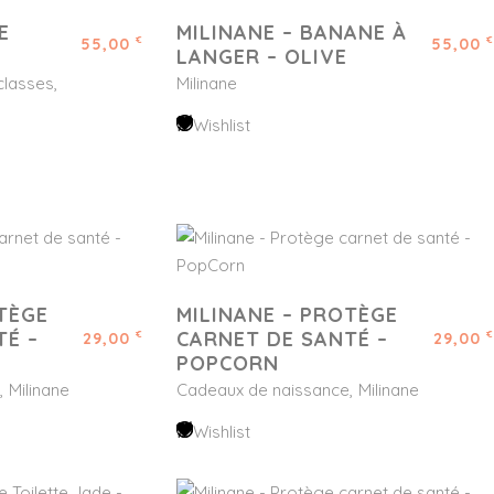
E
MILINANE – BANANE À
55,00
55,00
€
€
LANGER – OLIVE
classes
Milinane
Wishlist
TÈGE
MILINANE – PROTÈGE
TÉ –
CARNET DE SANTÉ –
29,00
29,00
€
€
POPCORN
Milinane
Cadeaux de naissance
Milinane
Wishlist