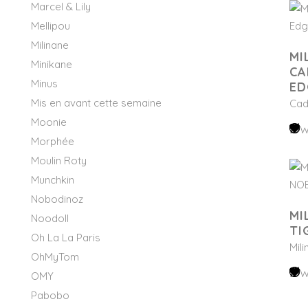
Marcel & Lily
Mellipou
Milinane
MI
Minikane
CA
Minus
ED
Mis en avant cette semaine
Cad
Moonie
W
Morphée
Moulin Roty
Munchkin
Nobodinoz
MI
Noodoll
TI
Oh La La Paris
Mil
OhMyTom
W
OMY
Pabobo