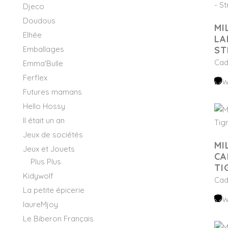
Djeco
Doudous
MI
Elhée
LA
Emballages
ST
Cad
Emma'Bulle
Ferflex
W
Futures mamans
Hello Hossy
Il était un an
Jeux de sociétés
MI
Jeux et Jouets
CA
Plus Plus
TI
Kidywolf
Cad
La petite épicerie
W
laureMjoy
Le Biberon Français