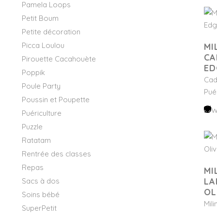
Pamela Loops
Petit Boum
Petite décoration
Picca Loulou
MI
CA
Pirouette Cacahouète
ED
Poppik
Cad
Poule Party
Pué
Poussin et Poupette
W
Puériculture
Puzzle
Ratatam
Rentrée des classes
Repas
MI
LA
Sacs à dos
OL
Soins bébé
Mil
SuperPetit