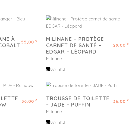
ANE À
MILINANE – PROTÈGE
55,00
€
 COBALT
CARNET DE SANTÉ –
29,00
€
EDGAR – LÉOPARD
Milinane
Wishlist
ILETTE
TROUSSE DE TOILETTE
36,00
36,00
€
€
OW
– JADE – PUFFIN
Milinane
Wishlist