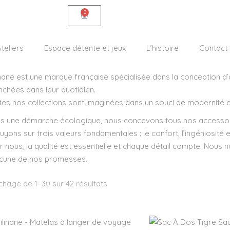
0
teliers
Espace détente et jeux
L’histoire
Contact
inane est une marque française spécialisée dans la conception
nchées dans leur quotidien.
tes nos collections sont imaginées dans un souci de modernité 
s une démarche écologique, nous concevons tous nos accessoir
yons sur trois valeurs fondamentales : le confort, l’ingéniosité et
r nous, la qualité est essentielle et chaque détail compte. Nous n
cune de nos promesses.
ichage de 1–30 sur 42 résultats