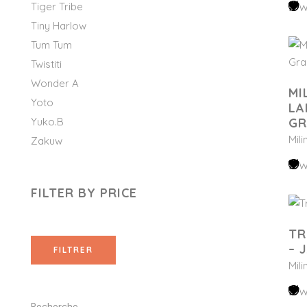
Tiger Tribe
W
Tiny Harlow
Tum Tum
Twistiti
Wonder A
MI
Yoto
LA
Yuko.B
GR
Mil
Zakuw
W
FILTER BY PRICE
TR
– 
FILTRER
Mil
W
Recherche