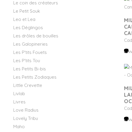
Le coin des créateurs
Le Petit Souk
Leo et Lea
MI
CA
Les Déglingos
CA
Les drôles de bouilles
Cad
Les Galopineries
W
Les P'tits Fouets
Les P'tits Tou
Les Petits Bi-bis
Les Petits Zodiaques
Little Crevette
MI
Livlab
LA
OC
Livres
Cad
Love Radius
Lovely Tribu
W
Maho