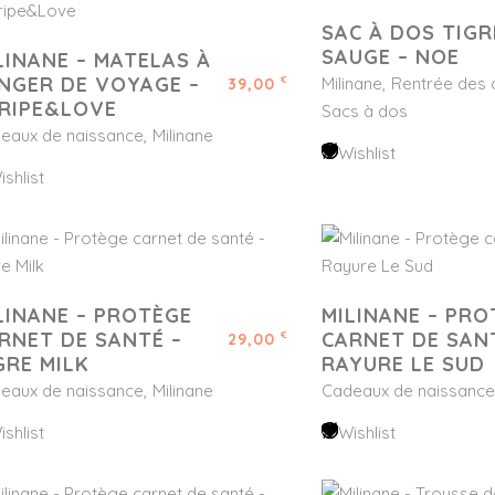
SAC À DOS TIGR
SAUGE – NOE
LINANE – MATELAS À
NGER DE VOYAGE –
Milinane
Rentrée des 
39,00
€
RIPE&LOVE
Sacs à dos
eaux de naissance
Milinane
Wishlist
ishlist
LINANE – PROTÈGE
MILINANE – PRO
RNET DE SANTÉ –
CARNET DE SAN
29,00
€
GRE MILK
RAYURE LE SUD
eaux de naissance
Milinane
Cadeaux de naissance
ishlist
Wishlist