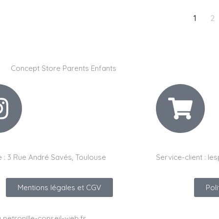
1
2
 :
3 Rue André Savés, Toulouse
Service-client :
les
Mentions légales et CGV
Pol
y petronille-conseil-web.fr